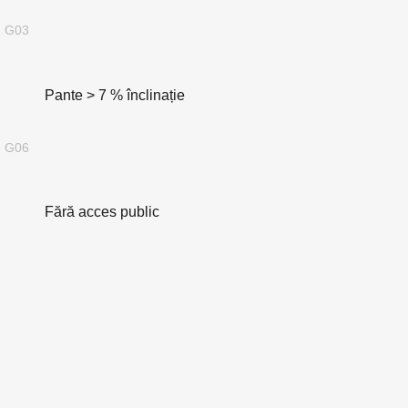
G03
Pante > 7 % înclinație
G06
Fără acces public