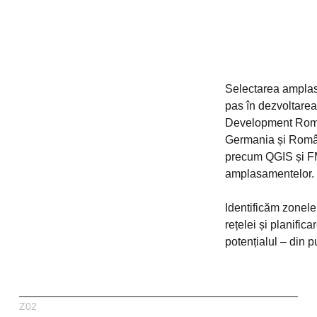
Selectarea amplasa
pas în dezvoltarea 
Development Român
Germania și Român
precum QGIS și FM
amplasamentelor.
Identificăm zonele
rețelei și planific
potențialul – din p
Z02