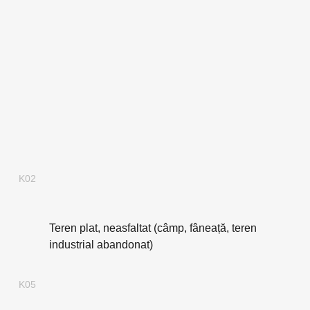
K02
Teren plat, neasfaltat (câmp, fâneață, teren
industrial abandonat)
K05