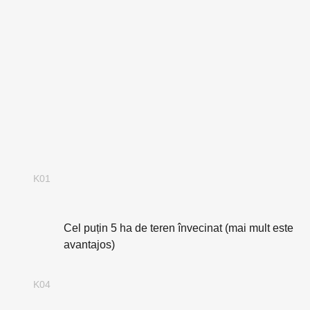
▪ Criterii pentru amplasamente adecvate:
K01
Cel puțin 5 ha de teren învecinat (mai mult este
avantajos)
K04