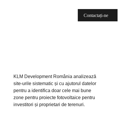
Întrebări frecvente
RO
DE
EN
Contactați-ne
KLM Development România analizează
site-urile sistematic și cu ajutorul datelor
pentru a identifica doar cele mai bune
zone pentru proiecte fotovoltaice pentru
investitori și proprietari de terenuri.