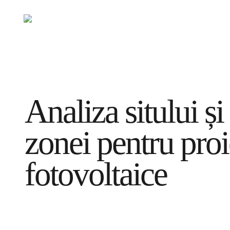
Skip
to
Compania
Servicii
main
content
Analiza sitului ș
zonei pentru proi
fotovoltaice