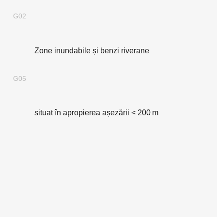
G02
Zone inundabile și benzi riverane
G05
situat în apropierea așezării < 200 m