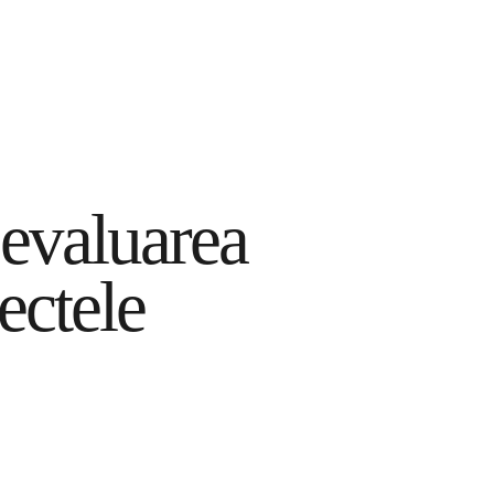
Proprietar de teren
Investitori
Proiecte
i evaluarea
ectele