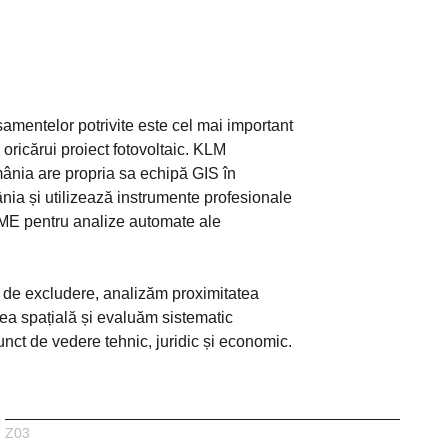
mentelor potrivite este cel mai important
oricărui proiect fotovoltaic. KLM
ia are propria sa echipă GIS în
ia și utilizează instrumente profesionale
E pentru analize automate ale
 de excludere, analizăm proximitatea
area spațială și evaluăm sistematic
unct de vedere tehnic, juridic și economic.
Z03